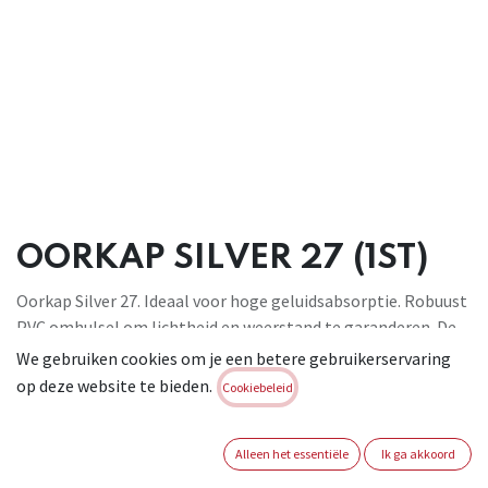
OORKAP SILVER 27 (1ST)
Oorkap Silver 27. Ideaal voor hoge geluidsabsorptie. Robuust
PVC omhulsel om lichtheid en weerstand te garanderen. De
glanzende afwerking vergemakkelijkt het reinigen aan de
We gebruiken cookies om je een betere gebruikerservaring
buitenkant
op deze website te bieden.
Cookiebeleid
hoofdstuk van gewatteerd kunststof . Zachte vulling voor
betere hechting en akoestische prestaties .
Alleen het essentiële
Ik ga akkoord
Beschermingsniveau SNR: 27 dB . Conform : EN 352-1