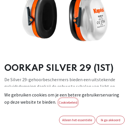
OORKAP SILVER 29 (1ST)
De Silver 29-gehoorbeschermers bieden een uitstekende
geluidsdemping dankzij de robuuste schalen van licht en
duurzaam ABS.
We gebruiken cookies om je een betere gebruikerservaring
De gehoorbeschermers zijn voorzien van een zachte voering
op deze website te bieden.
Cookiebeleid
die zorgt voor een goede pasvorm en een verstelbare
hoofdband voor maximaal comfort. De Silver 29-
Alleen het essentiële
Ik ga akkoord
gehoorbeschermers voldoen aan de norm EN 352-1 en
garanderen hoge veiligheidsnormen met een SNR-