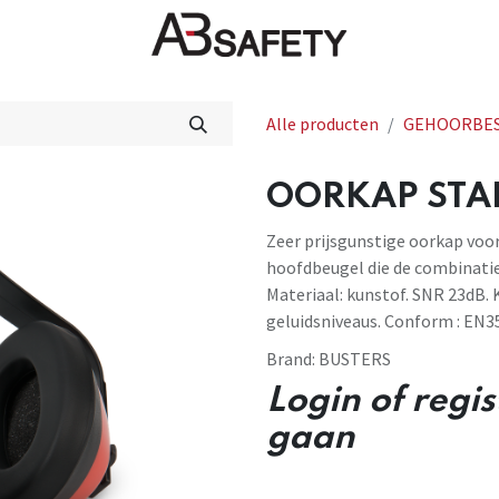
Nieuws
FAQ
Winkel
CE
Alle producten
GEHOORBE
OORKAP STAN
Zeer prijsgunstige oorkap voo
hoofdbeugel die de combinati
Materiaal: kunstof. SNR 23dB. K
geluidsniveaus. Conform : EN3
Brand:
BUSTERS
Login of regi
gaan