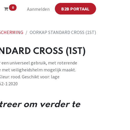
0
B2B PORTAAL
Aanmelden
SCHERMING
OORKAP STANDARD CROSS (1ST)
DARD CROSS (1ST)
r een universeel gebruik, met roterende
e met veiligheidshelm mogelijk maakt.
leur: rood. Geschikt voor: lage
52-1:2020
streer om verder te