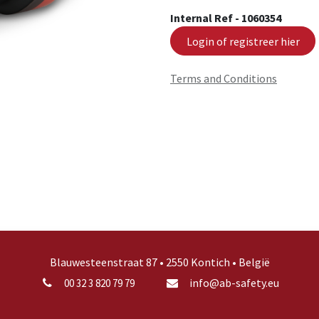
Internal Ref -
1060354
Login of registreer hier
Terms and Conditions
Blauwesteenstraat 87 • 2550 Kontich • België
info@ab-safety.eu
00 32 3 820 79 79