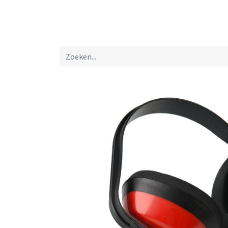
Startpagina
Over ons
Productfolders