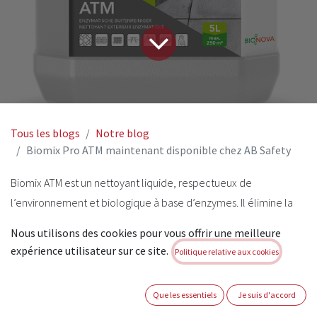
Tous les blogs
Notre blog
Biomix Pro ATM maintenant disponible chez AB Safety
Biomix ATM est un nettoyant liquide, respectueux de
l’environnement et biologique à base d’enzymes. Il élimine la
saleté et les dépôts d’origine atmosphérique. Biomix ATM est
Nous utilisons des cookies pour vous offrir une meilleure
l’agent de nettoyage idéal pour toutes les surfaces extérieures
expérience utilisateur sur ce site.
Politique relative aux cookies
et est très facile à utiliser. Diluer le produit exclusivement avec
de l’eau, l’appliquer et laisser la nature faire son travail (pluie et
Que les essentiels
Je suis d'accord
vent). Pas de temps perdu à frotter. Selon les conditions