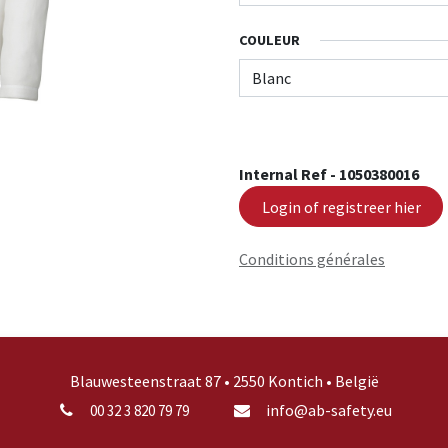
COULEUR
Internal Ref -
1050380016
Login of registreer hier
Conditions générales
Blauwesteenstraat 87 • 2550 Kontich • België
info@ab-safety.eu
00 32 3 820 79 79