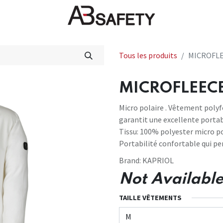
veautés
FAQ
Boutique
CE
Tous les produits
MICROFLE
MICROFLEECE
Micro polaire . Vêtement poly
garantit une excellente portabil
Tissu: 100% polyester micro p
Portabilité confortable qui p
Brand:
KAPRIOL
Not Available
TAILLE VÊTEMENTS