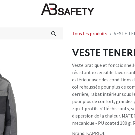
veautés
FAQ
Boutique
CE
Tous les produits
VESTE TE
VESTE TENERE
Veste pratique et fonctionnell
résistant extensible favorisan
extérieur avec des conditions 
col rehaussée pour plus de co
derrière, rabat intérieur sous 
pour plus de confort, grandes 
zip et profils réfléchissants, v
dispersion de la chaleur. MATE
mecanique - PU coated 180 g. 
Brand:
KAPRIOL