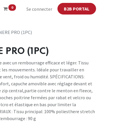
0
B2B PORTAL
Se connecter
NERE PRO (1PC)
 PRO (1PC)
e avec un rembourrage efficace et léger. Tissu
t les mouvements. Idéale pour travailler en
de vent, froid ou humidité. SPÉCIFICATIONS:
mfort, capuche amovible avec réglage devant et
le zip central,partie contre le menton en fleece,
poches poitrine fermées par rabat et velcro ou
elcro et élastique en bas pour limiter la
RIAUX : Tissu principal: 100% poliesthere stretch
Rembourrage : 90 g