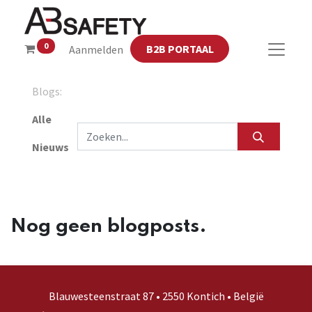
0
B2B PORTAAL
Aanmelden
Blogs:
Alle
Nieuws
Nog geen blogposts.
Blauwesteenstraat 87 • 2550 Kontich • België