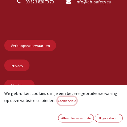
info@ab-safety.eu
00 32 3 820 79 79
Verkoopsvoorwaarden
Privacy
Disclaimer
We gebruiken cookies om je een betere gebruikerservaring
op deze website te bieden.
Cookiebeleid
Copyright © AB Safety
Nederlands
Aangeboden door
- De #1
Open source e-commerce
Alleen het essentiële
Ik ga akkoord