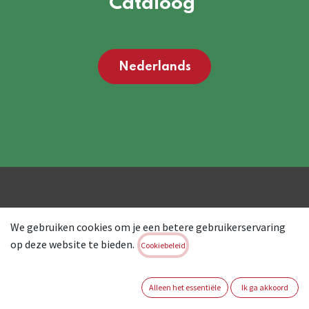
Cataloog
Nederlands
We gebruiken cookies om je een betere gebruikerservaring
Schoenen
op deze website te bieden.
Cookiebeleid
Alleen het essentiële
Ik ga akkoord