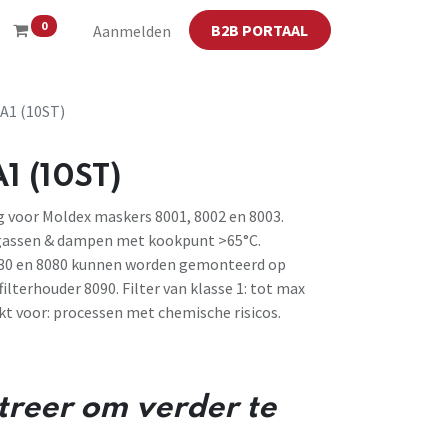
0
B2B PORTAAL
Aanmelden
 A1 (10ST)
1 (10ST)
ng voor Moldex maskers 8001, 8002 en 8003.
gassen & dampen met kookpunt >65°C.
 8030 en 8080 kunnen worden gemonteerd op
filterhouder 8090. Filter van klasse 1: tot max
kt voor: processen met chemische risicos.
streer om verder te