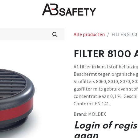
Nieuws
FAQ
Winkel
CE
Alle producten
FILTER 8100
FILTER 8100 A
A1 filter in kunststof behuizi
Beschermt tegen organische 
Stoffilters 8060, 8010, 8070,
gasfilter mits gebruik van stof
concentratie van 0,1 %. Geschi
Conform: EN 141.
Brand:
MOLDEX
Login of regi
gaan