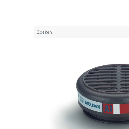
Startpagina
Over ons
Productfolders