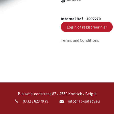
Internal Ref -
1002270
Login of registreer hier
Terms and Conditions
Blauwesteenstraat 87 • 2550 Kontich • België
info@ab-safety.eu
00 32 3 820 79 79