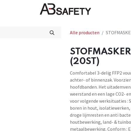
Nieuws
FAQ
Winkel
CE
Alle producten
STOFMASKER
STOFMASKER 
(20ST)
Comfortabel 3-delig FFP2 vouw
achter- of binnenzak. Voorzien
hoofdbanden. Het uitademventi
weerstand en een lage CO2- en
voor volgende werksituaties : S
boren in hout, isolatiewerken,
droge lijmresten en anti bact
houtbewerking, land- & tuinbo
metaalbewerking. Conform : E