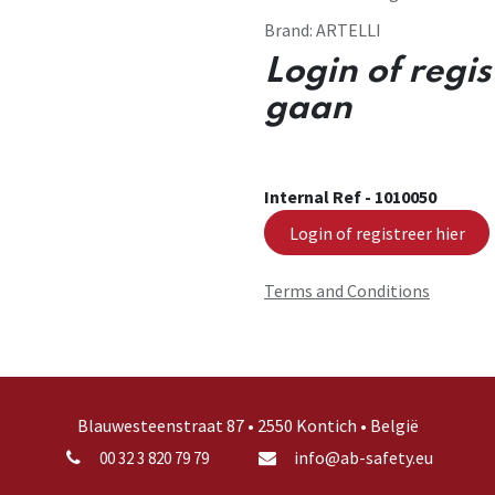
Brand:
ARTELLI
Login of regi
gaan
Internal Ref -
1010050
Login of registreer hier
Terms and Conditions
Blauwesteenstraat 87 • 2550 Kontich • België
info@ab-safety.eu
00 32 3 820 79 79