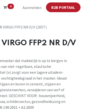
0
B2B PORTAAL
Aanmelden
 VIRGO FFP2 NR D/V (20ST)
VIRGO FFP2 NR D/V
masker dat makkelijk is op te bergen in
 van niet-regelbare, elastische
el (v) zorgt voor een lagere uitadem-
 vochtigheidsgraad in het masker. Ideaal
lijpen en boren in cement, slijpen en
 pleisterwerken, verwijderen van verf of
erieel. GESCHIKT VOOR : bouwnijverheid,
uw, schildersector, gezondheidszorg en
N 149:2001 + A1:2009