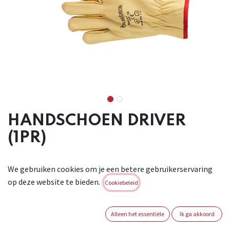
HANDSCHOEN DRIVER
(1PR)
Handschoen van waterafstotend rundsnerfleder van
We gebruiken cookies om je een betere gebruikerservaring
hoogwaardige kwaliteit.
op deze website te bieden.
Ongevoerd. Comfortabele ergonomische pasvorm. Ideaal om
Cookiebeleid
banden te
vervangen, installatie bagagedrager… Materiaal:
Alleen het essentiële
Ik ga akkoord
rundsnerfleder. Conform : EN ISO 21420:2020, EN