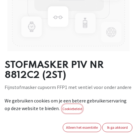
STOFMASKER P1V NR
8812C2 (2ST)
Fijnstofmasker cupvorm FFP1 met ventiel voor onder andere
machinaal
We gebruiken cookies om je een betere gebruikerservaring
schuren, schaven of zagen. Verpakking: per 2 stuks.
op deze website te bieden.
Cookiebeleid
Brand:
3M
Login of registreer om verder te
Alleen het essentiële
Ik ga akkoord
gaan