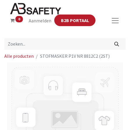
0
B2B PORTAAL
Aanmelden
Alle producten
STOFMASKER P1V NR 8812C2 (2ST)