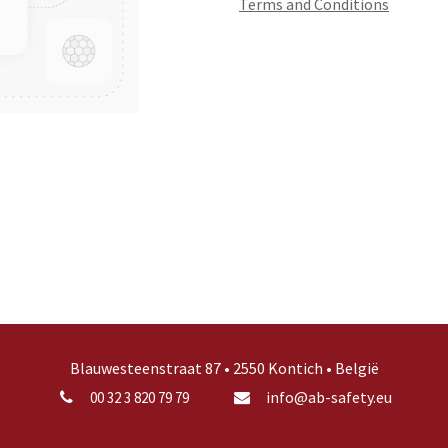
Terms and Conditions
Blauwesteenstraat 87 • 2550 Kontich • België
info@ab-safety.eu
00 32 3 820 79 79