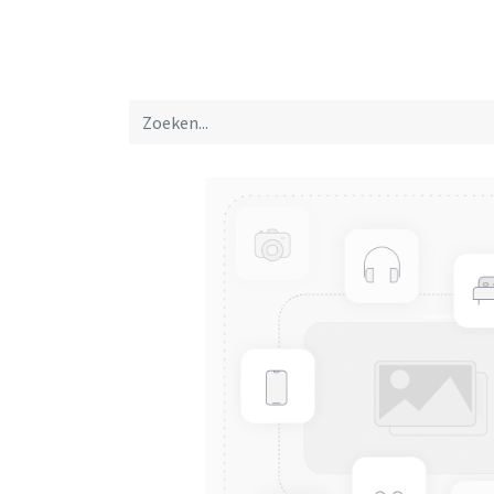
Startpagina
Over ons
Productfolders