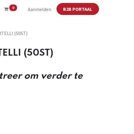
0
B2B PORTAAL
Aanmelden
TELLI (50ST)
ELLI (50ST)
streer om verder te