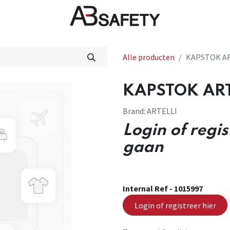
Nieuws
FAQ
Winkel
CE
Alle producten
KAPSTOK AR
KAPSTOK ART
Brand:
ARTELLI
Login of regi
gaan
Internal Ref -
1015997
Login of registreer hier