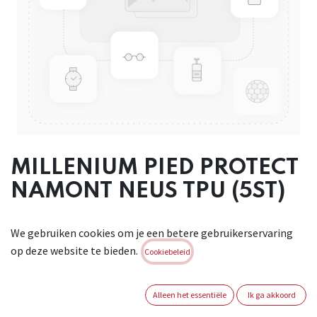
MILLENIUM PIED PROTECT
NAMONT NEUS TPU (5ST)
Namonteerbare neus ter bescherming van de tenen. Verpakt
We gebruiken cookies om je een betere gebruikerservaring
per 5 paar in
op deze website te bieden.
verscheidene maten (1 x S : 35-39, 2 X M: 40-44, 2 x L: 45-48).
Cookiebeleid
Conform: EN 12568.
Brand:
NOBRAND
Alleen het essentiële
Ik ga akkoord