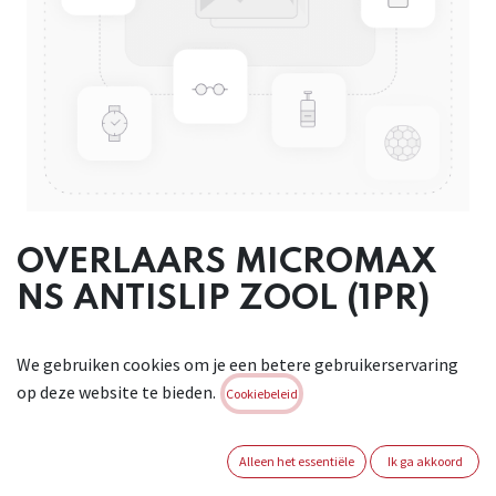
OVERLAARS MICROMAX
NS ANTISLIP ZOOL (1PR)
Overlaars, Micromax, elastiek, binders, PVC antislipzool.
We gebruiken cookies om je een betere gebruikerservaring
Beschikbaar
op deze website te bieden.
in: wit. Maten: L= 31cm en XL= 41cm. Geschikt voor: agro- en
Cookiebeleid
voedingsindustrie. Geen PBM.
Brand:
LAKELAND
Alleen het essentiële
Ik ga akkoord