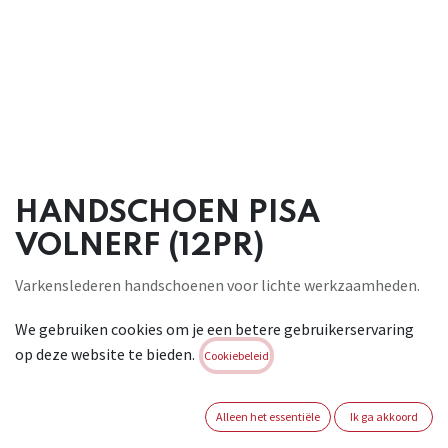
HANDSCHOEN PISA
VOLNERF (12PR)
Varkenslederen handschoenen voor lichte werkzaamheden.
De handschoenen
We gebruiken cookies om je een betere gebruikerservaring
zijn voorzien van een elastiek aan de buitenzijde en
op deze website te bieden.
duurzame
Cookiebeleid
versterking aan de naden, kneukels, vingertoppen en pols.
Uitvoering
Alleen het essentiële
Ik ga akkoord
Pisa Nerf: met een palm in nerfleder en een rug in