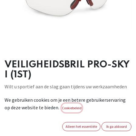
VEILIGHEIDSBRIL PRO-SKY
I (1ST)
Wilt u sportief aan de slag gaan tijdens uw werkzaamheden
dan is
We gebruiken cookies om je een betere gebruikerservaring
deze design, lichtgewicht veiligheidsbril met rood montuur
op deze website te bieden.
het ideale
Cookiebeleid
model. Veiligheidsbril met doorzichtige polycarbonaat
lenzen, beschermt
Alleen het essentiële
Ik ga akkoord
tegen impact hoge snelheidsdeeltjes, categorie F: impact