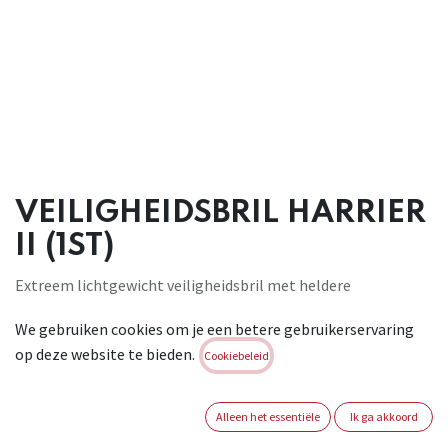
VEILIGHEIDSBRIL HARRIER
II (1ST)
Extreem lichtgewicht veiligheidsbril met heldere
polycarbonaat lenzen
We gebruiken cookies om je een betere gebruikerservaring
met speciale krasvaste coating. Beschermt tegen impact
op deze website te bieden.
hoge
Cookiebeleid
snelheidsdeeltjes, categorie F: impact met lage energie. UV
bescherming,
Alleen het essentiële
Ik ga akkoord
klasse: 2-1,2. Polycarbnonaat montuur met zachte neusbrug,