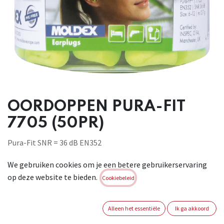
OORDOPPEN PURA-FIT
7705 (50PR)
Pura-Fit SNR = 36 dB EN352
Klassiek vormgegeven polyurethaan oordopjes. De grote
We gebruiken cookies om je een betere gebruikerservaring
diameter en extra
op deze website te bieden.
lengte van het oordopje zorgen voor vergroting van de
Cookiebeleid
dempingwaarde en
het draagcomfort.
Alleen het essentiële
Ik ga akkoord
Alle producten en verpakkingen van Moldex zijn 100% PVC-