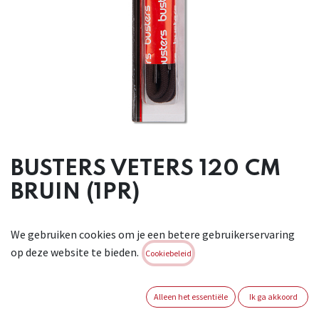
BUSTERS VETERS 120 CM
BRUIN (1PR)
Duurzame veters van 120 cm in 100% polyester. Kleur: bruin.
We gebruiken cookies om je een betere gebruikerservaring
Ideaal voor
op deze website te bieden.
veiligheidsschoenen. In blisterverpakking per paar.
Cookiebeleid
Brand:
BUSTERS
Alleen het essentiële
Ik ga akkoord
Login of registreer om verder te