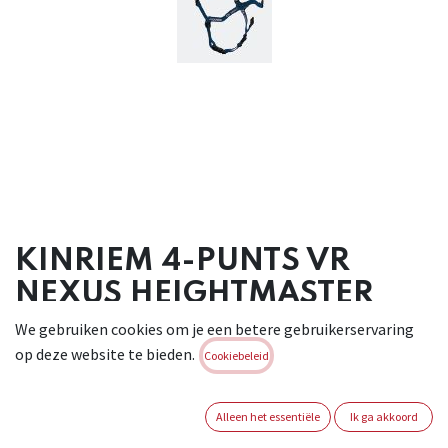
KINRIEM 4-PUNTS VR
NEXUS HEIGHTMASTER
(PACK 10ST)
We gebruiken cookies om je een betere gebruikerservaring
op deze website te bieden.
Cookiebeleid
4-punts kinriem voor de helm Nexus Heightmaster
(1034402). Conform:
EN12492 in combinatie met de Nexus liner (1034405)
Alleen het essentiële
Ik ga akkoord