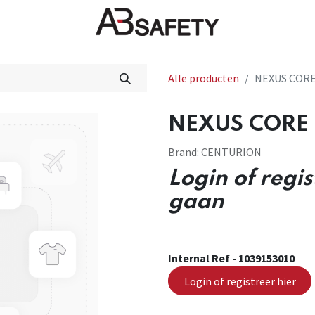
Nieuws
FAQ
Winkel
CE
Alle producten
NEXUS CORE
NEXUS CORE 
Brand:
CENTURION
Login of regi
gaan
Internal Ref -
1039153010
Login of registreer hier