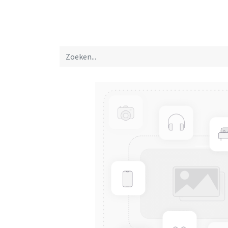
Startpagina
Over ons
Productfolders