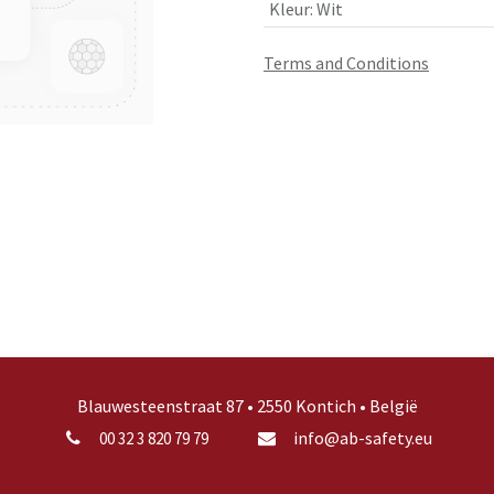
Kleur
:
Wit
Terms and Conditions
Blauwesteenstraat 87 • 2550 Kontich • België
info@ab-safety.eu
00 32 3 820 79 79