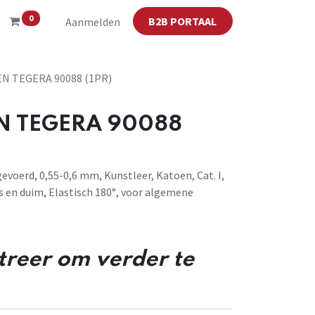
0
B2B PORTAAL
Aanmelden
 TEGERA 90088 (1PR)
 TEGERA 90088
voerd, 0,55-0,6 mm, Kunstleer, Katoen, Cat. I,
s en duim, Elastisch 180°, voor algemene
streer om verder te