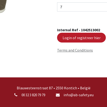
Internal Ref -
1042513002
Login of registreer hier
Terms and Conditions
Blauwesteenstraat 87 • 2550 Kontich • België
info@ab-safety.eu
00 32 3 820 79 79