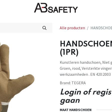
Nieuws
FAQ
Winkel
CE
Alle producten
HANDSCHOEN
HANDSCHOEN
(1PR)
Kunstleren handschoen, Niet ge
Groen, rood, Versterkte vinger
werkzaamheden . EN 420:2003
Brand:
TEGERA
Login of regi
gaan
MAAT HANDSCHOEN