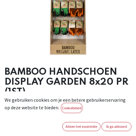
BAMBOO HANDSCHOEN
DISPLAY GARDEN 8x20 PR
(1ST)
We gebruiken cookies om je een betere gebruikerservaring
Palletdisplay gevuld met het volledige assortiment Bamboo
op deze website te bieden.
Cookiebeleid
Handschoenen "Garden": Garden Light (maten 7, 8, 9, 10 - 20
paar van elke maat), Garden Heavy (maten 7, 8, 9, 10 - 20 paar
van elke maat).
Alleen het essentiële
Ik ga akkoord