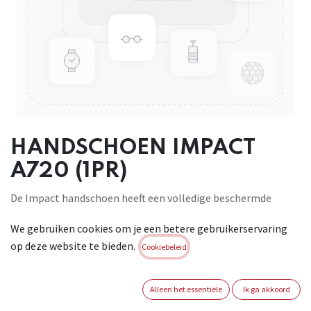
HANDSCHOEN IMPACT
A720 (1PR)
De Impact handschoen heeft een volledige beschermde
leren, gevoerde, handpalm die zorgt voor totaal comfort
We gebruiken cookies om je een betere gebruikerservaring
voor de drager. Rubberen knokkelbescherming en een
op deze website te bieden.
versterkte duim zorgen ervoor dat deze handschoen stevig
Cookiebeleid
genoeg is om zelfs de meest veeleisende klus aan te kunnen.
Ontworpen om de grip voor precisiewerk te verbeteren,
Alleen het essentiële
Ik ga akkoord
beschermt deze collectie tegen een groot aantal gevaren. De