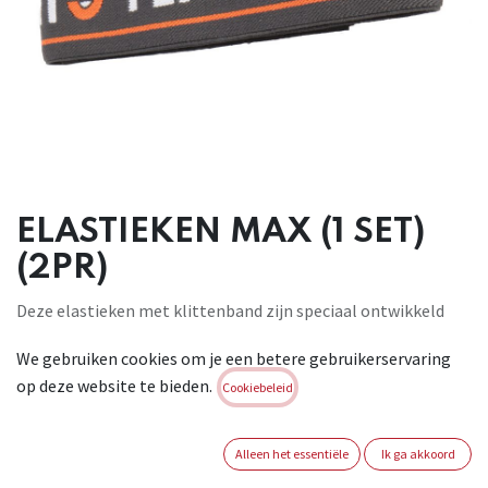
ELASTIEKEN MAX (1 SET)
(2PR)
Deze elastieken met klittenband zijn speciaal ontwikkeld
voor de FENTO MAX. Wanneer je elastieken zijn versleten kun
We gebruiken cookies om je een betere gebruikerservaring
je ze gemakkelijk vervangen. Dit maakt de FENTO MAX een
op deze website te bieden.
stuk duurzamer. Het zijn stevige en brede elastieken die om
Cookiebeleid
de kuit worden gebonden en dus hierdoor niet in je knieholte
knellen.
Alleen het essentiële
Ik ga akkoord
Brand:
FENTO