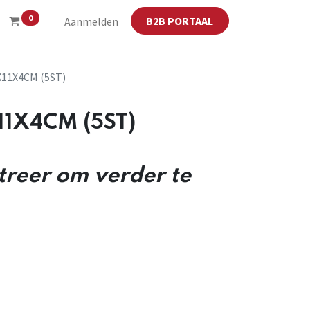
0
B2B PORTAAL
Aanmelden
11X4CM (5ST)
1X4CM (5ST)
streer om verder te