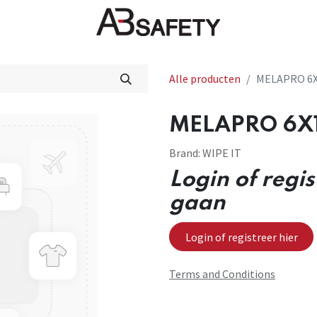
Nieuws
FAQ
Winkel
CE
Alle producten
MELAPRO 6X
MELAPRO 6X1
Brand:
WIPE IT
Login of regi
gaan
Login of registreer hier
Terms and Conditions