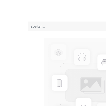
Startpagina
Over ons
Productfolders