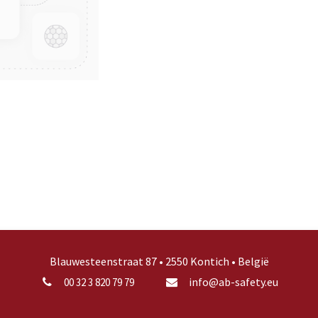
Blauwesteenstraat 87 • 2550 Kontich • België
info@ab-safety.eu
00 32 3 820 79 79