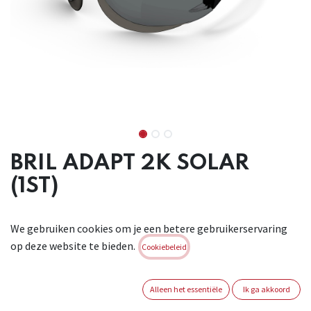
BRIL ADAPT 2K SOLAR
(1ST)
De Adapt veiligheidsbril past perfect bij alle soorten
We gebruiken cookies om je een betere gebruikerservaring
maskers. De ideale combinatie voor volledige bescherming,
op deze website te bieden.
comfort en het voorkomen van beslagen glazen. Flexibele
Cookiebeleid
afdichtlip vervangt klassieke neusvleugels en nauwsluitend
lensontwerp voor optimale bescherming. Hoogte niveau van
Alleen het essentiële
Ik ga akkoord
optische helderheid, breed gezichtsveld, anti-condens en