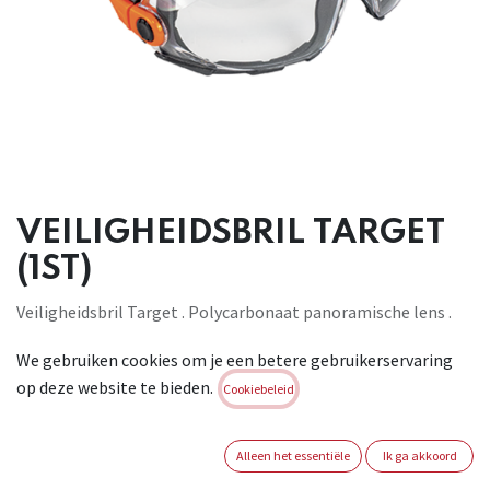
VEILIGHEIDSBRIL TARGET
(1ST)
Veiligheidsbril Target . Polycarbonaat panoramische lens .
Wrap-around ontwerp voor een breed zicht
We gebruiken cookies om je een betere gebruikerservaring
Kantelbare veren . Bedekkend ontwerp voor een betere
op deze website te bieden.
zijdelingse bescherming Interne bescherming van zacht
Cookiebeleid
schuim voor een beter comfort en een uitstekende hechting
aan het oog . UV-stralen bescherming . Conform : EN 166 EN
Alleen het essentiële
Ik ga akkoord
170 1FT