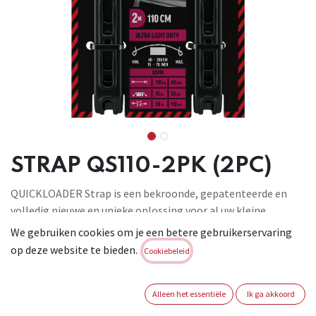
STRAP QS110-2PK (2PC)
QUICKLOADER Strap is een bekroonde, gepatenteerde en
volledig nieuwe en unieke oplossing voor al uw kleine
bevestigingsbehoeften thuis en onderweg. De band heeft
We gebruiken cookies om je een betere gebruikerservaring
geen metalen delen dus geen krassen, beschadigingen of
op deze website te bieden.
Cookiebeleid
verwondingen. Hij barst of verhardt niet en is aanpasbaar.
Met een band mogelijk om 40 tot 200 cm vast te binden.
Mogelijk om te combineren met Quickloader Butterfly
Alleen het essentiële
Ik ga akkoord
Bungee. PAHS FREE. Maximale belasting: 25kg, bandlengte: