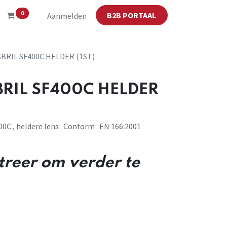
0
B2B PORTAAL
Aanmelden
BRIL SF400C HELDER (1ST)
BRIL SF400C HELDER
00C , heldere lens . Conform : EN 166:2001
streer om verder te