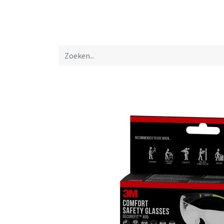
Startpagina
Over ons
Productfolders