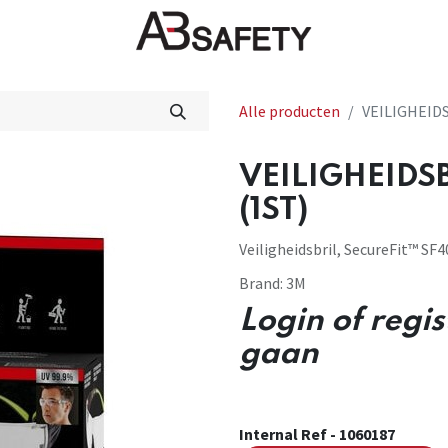
Nieuws
FAQ
Winkel
CE
Alle producten
VEILIGHEIDS
VEILIGHEIDS
(1ST)
Veiligheidsbril, SecureFit™ SF4
Brand:
3M
Login of regi
gaan
Internal Ref -
1060187