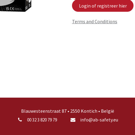
Login of registreer hier
Terms and Conditions
Blauwesteenstraat 87 • 2550 Kontich • België
info@ab-safety.eu
00 32 3 820 79 79