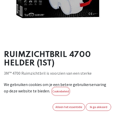
RUIMZICHTBRIL 4700
HELDER (1ST)
3M™ 4700 Ruimzichtbril is voorzien van een sterke
polycarbonaatlens voor impact weerstand. Directe ventilatie
We gebruiken cookies om je een betere gebruikerservaring
helpt condensvorming te verminderen. Gebruik 3M™ 4700
op deze website te bieden.
Ruimzichtbril voor oogbescherming. Directe ventilatie zorgt
Cookiebeleid
ervoor dat de lucht kan circuleren en helpt condensatie te
verminderen. Polycarbonaatlens blokkeert 99,9% UVA-, UVB-
Alleen het essentiële
Ik ga akkoord
en UVC-stralen tussen 200 en 380 nm. Conform : EN 166:2001.