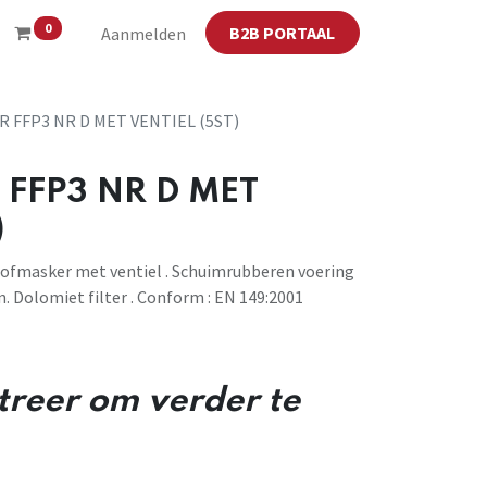
0
B2B PORTAAL
Aanmelden
 FFP3 NR D MET VENTIEL (5ST)
FFP3 NR D MET
)
ofmasker met ventiel . Schuimrubberen voering
n. Dolomiet filter . Conform : EN 149:2001
streer om verder te