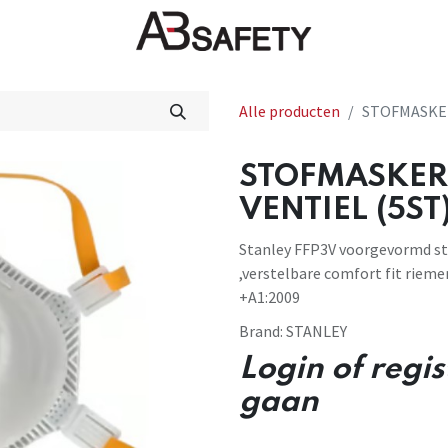
Nieuws
FAQ
Winkel
CE
Alle producten
STOFMASKER
STOFMASKER 
VENTIEL (5ST
Stanley FFP3V voorgevormd st
,verstelbare comfort fit rieme
+A1:2009
Brand:
STANLEY
Login of regi
gaan