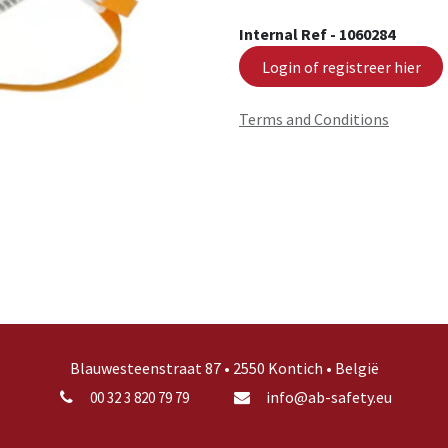
Internal Ref -
1060284
Login of registreer hier
Terms and Conditions
Blauwesteenstraat 87 • 2550 Kontich • België
info@ab-safety.eu
00 32 3 820 79 79