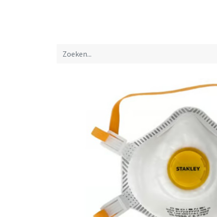
Startpagina
Over ons
Productfolders