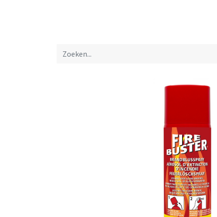
Startpagina
Over ons
Productfolders