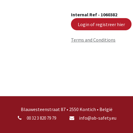
Internal Ref -
1060382
Login of registreer hier
Terms and Conditions
Blauwesteenstraat 87 • 2550 Kontich • België
info@ab-safety.eu
00 32 3 820 79 79