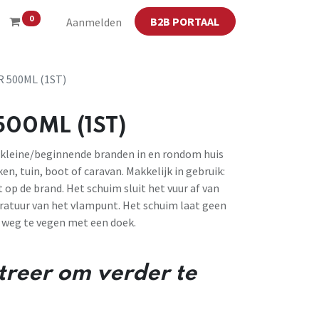
0
B2B PORTAAL
Aanmelden
 500ML (1ST)
500ML (1ST)
 kleine/beginnende branden in en rondom huis
en, tuin, boot of caravan. Makkelijk in gebruik:
t op de brand. Het schuim sluit het vuur af van
ratuur van het vlampunt. Het schuim laat geen
g weg te vegen met een doek.
streer om verder te