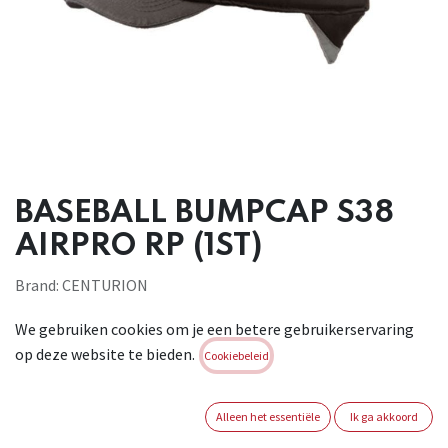
BASEBALL BUMPCAP S38
AIRPRO RP (1ST)
Brand:
CENTURION
Login of registreer om verder te
We gebruiken cookies om je een betere gebruikerservaring
gaan
op deze website te bieden.
Cookiebeleid
KLEUR
Alleen het essentiële
Ik ga akkoord