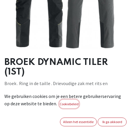
BROEK DYNAMIC TILER
(1ST)
Broek . Ring in de taille . Drievoudige zak met rits en
gereedschapsvakken . Kniezak. Praktische zak voor telefoon
We gebruiken cookies om je een betere gebruikerservaring
en meter. Materialen : hoofdstof: 75% polyester , 25%
op deze website te bieden.
katoen . Versterkingen: 98% polyester , 2% elastaan.
Cookiebeleid
Brand:
KAPRIOL
Alleen het essentiële
Ik ga akkoord
Login of registreer om verder te