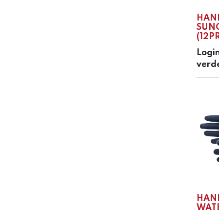
HAN
SUN
(12P
Login
verd
HAN
WATE