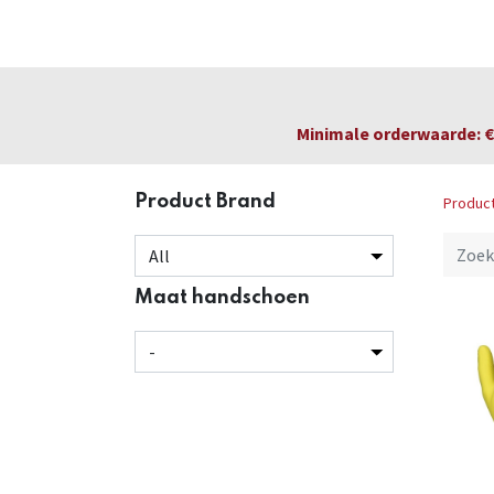
Startpagina
Over ons
Productfolders
Minimale orderwaarde: € 
Product Brand
Produc
Maat handschoen