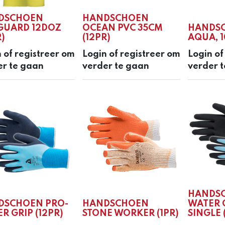
DSCHOEN
HANDSCHOEN
GUARD 12DOZ
OCEAN PVC 35CM
HANDS
R)
(12PR)
AQUA, 1
 of registreer om
Login of registreer om
Login of
er te gaan
verder te gaan
verder 
HANDSC
DSCHOEN PRO-
HANDSCHOEN
WATER 
R GRIP (12PR)
STONE WORKER (1PR)
SINGLE 