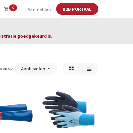
0
B2B PORTAAL
Aanmelden
gistratie goedgekeurd is.
eren op:
Aanbevolen