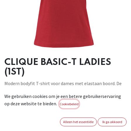
CLIQUE BASIC-T LADIES
(1ST)
Modern bodyfit T-shirt voor dames met elastaan boord. De
naden in de nek zijn afgewerkt met tape voor extra comfort
We gebruiken cookies om je een betere gebruikerservaring
en duurzaamheid. Het is breed inzetbaar als basis T-shirt in
op deze website te bieden.
tal van doelgroepen. 100% katoen (kleur 95: 85% katoen,
Cookiebeleid
15% viscose). Dames . Gewicht: 145 g/m2
Brand:
CLIQUE
Alleen het essentiële
Ik ga akkoord