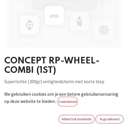
CONCEPT RP-WHEEL-
COMBI (1ST)
Superlichte (300gr) veiligheidshelm met korte klep
vervaardigd uit het sterke ABS. Met 6-punts textiel
We gebruiken cookies om je een betere gebruikerservaring
binnenwerk (52-63cm) en vabon zweetband. De instelling
op deze website te bieden.
gebeurt snel en handig d.m.v handige draaiknop. Met handig
Cookiebeleid
oppervlak voor personalisatie. Met Combi slot voor opbouw
van gehoor- en gelaatsbescherming. Kleuren: wit, geel,
Alleen het essentiële
Ik ga akkoord
oranje, rood, blauw, groen, zwart, geel HiViz en oranje HiViz.