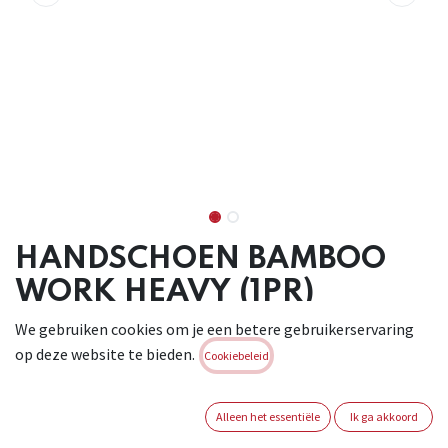
HANDSCHOEN BAMBOO
WORK HEAVY (1PR)
We gebruiken cookies om je een betere gebruikerservaring
Bamboo handschoen met een natuurlijke latexcoating ,
op deze website te bieden.
ventilerende rug . Ideaal voor algemene bouw-en
Cookiebeleid
werktoepassingen met een zeer gering risico . CAT I .
Conform : EN420:2003 + A1:2009
Alleen het essentiële
Ik ga akkoord
Brand:
BUSTERS