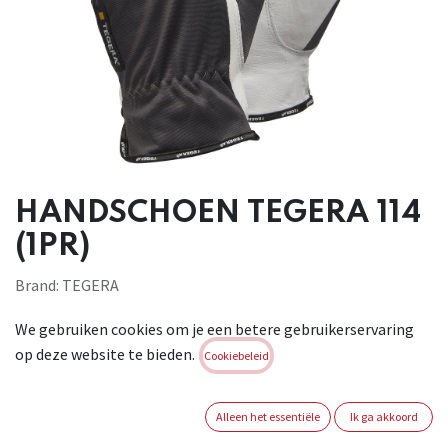
HANDSCHOEN TEGERA 114
(1PR)
Brand:
TEGERA
Login of registreer om verder te
We gebruiken cookies om je een betere gebruikerservaring
gaan
op deze website te bieden.
Cookiebeleid
MAAT HANDSCHOEN
Alleen het essentiële
Ik ga akkoord