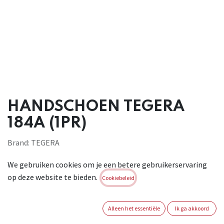
HANDSCHOEN TEGERA
184A (1PR)
Brand:
TEGERA
Login of registreer om verder te
We gebruiken cookies om je een betere gebruikerservaring
gaan
op deze website te bieden.
Cookiebeleid
MAAT HANDSCHOEN
Alleen het essentiële
Ik ga akkoord