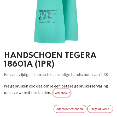
HANDSCHOEN TEGERA
18601A (1PR)
Een veelzijdige, chemisch bestendige handschoen van 0,38
mm/14,9 mil dun nitriel, geschikt voor alles van huishouden
We gebruiken cookies om je een betere gebruikerservaring
tot aan chemische industrie. Uitstekende grip dankzij het
op deze website te bieden.
diamantgrippatroon. Latexvrij. 12 paar/bundel. 144
Cookiebeleid
bundels/verpakking. Conform : EN 388:2016+A1:2018 4101X -
EN ISO 374-1:2016/A1:2018 Type A AJKLOT - EN ISO 374-
Alleen het essentiële
Ik ga akkoord
5:2016 - EN ISO 21420:2020