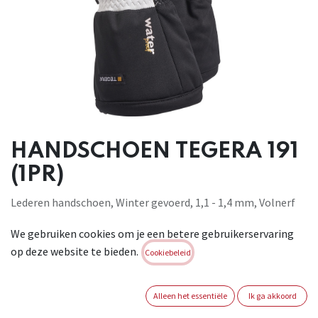
HANDSCHOEN TEGERA 191
(1PR)
Lederen handschoen, Winter gevoerd, 1,1 - 1,4 mm, Volnerf
rundsleer van topkwaliteit, Volnerf rundsleer van
We gebruiken cookies om je een betere gebruikerservaring
topkwaliteit, Thinsulate™ 200g, Cat. II, Zwart, wit,
op deze website te bieden.
Versterkte duim, Waterdicht, Touwsluiting, voor algemene
Cookiebeleid
werkzaamheden. EN 388:2003, 2222 EN 511:2006, 330
Brand:
TEGERA
Alleen het essentiële
Ik ga akkoord