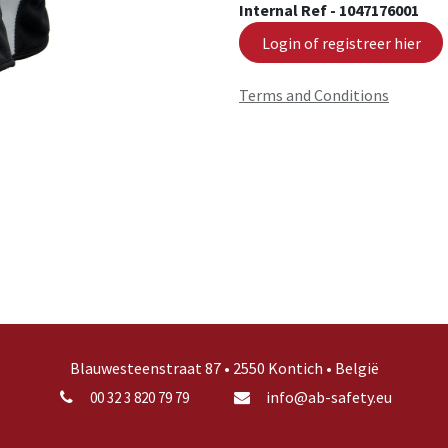
Internal Ref -
1047176001
Login of registreer hier
Terms and Conditions
Blauwesteenstraat 87 • 2550 Kontich • België
info@ab-safety.eu
00 32 3 820 79 79