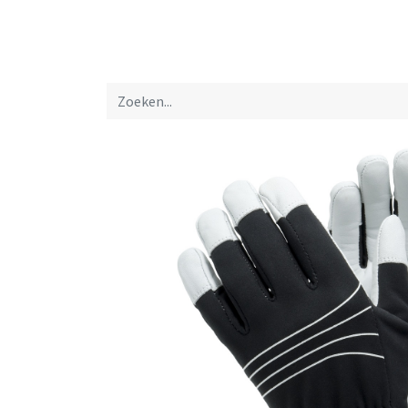
Startpagina
Over ons
Productfolders