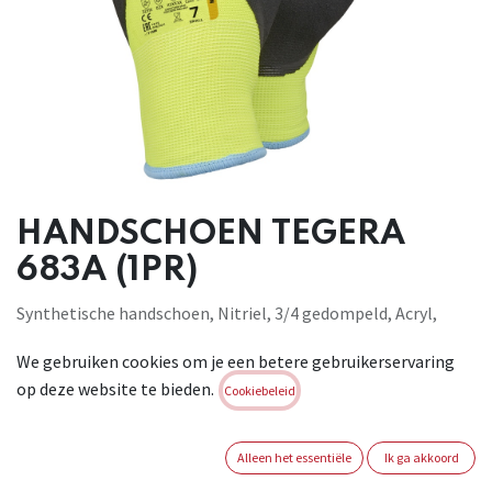
HANDSCHOEN TEGERA
683A (1PR)
Synthetische handschoen, Nitriel, 3/4 gedompeld, Acryl,
Polyester, 10 gg, 13 gg, Zandachtige afwerking, Cat. II, Geel
We gebruiken cookies om je een betere gebruikerservaring
high-vis, zwart, High-vis kleur, Water- en olieafstotende
op deze website te bieden.
handpalm en knokkels, voor algemene werkzaamheden. EN
Cookiebeleid
388:2003, 4331 EN 511:2006, 02X
Brand:
TEGERA
Alleen het essentiële
Ik ga akkoord