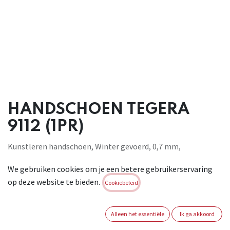
HANDSCHOEN TEGERA
9112 (1PR)
Kunstleren handschoen, Winter gevoerd, 0,7 mm,
Microthan®+, Diamondgreeppatroon, Polyester, Fleece, Cat.
We gebruiken cookies om je een betere gebruikerservaring
II, Zwart, grijs, geel, Chroomvrij, Waterafstotend, Elastisch
op deze website te bieden.
180°, voor algemene werkzaamheden. EN 388:2003, 2222 EN
Cookiebeleid
511:2006, 120
Brand:
TEGERA
Alleen het essentiële
Ik ga akkoord