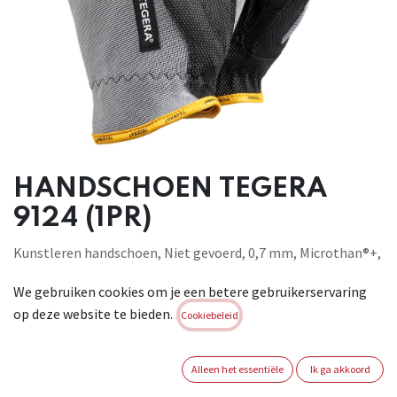
HANDSCHOEN TEGERA
9124 (1PR)
Kunstleren handschoen, Niet gevoerd, 0,7 mm, Microthan®+,
Diamondgreeppatroon, Polyester, Cat. II, Grijs, zwart, geel,
We gebruiken cookies om je een betere gebruikerservaring
Chroomvrij, Versterkte naden, Elastisch 360°, voor
op deze website te bieden.
assemblagewerk. EN 388:2003, 2011
Cookiebeleid
Brand:
TEGERA
Alleen het essentiële
Ik ga akkoord
Login of registreer om verder te