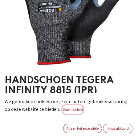
HANDSCHOEN TEGERA
INFINITY 8815 (1PR)
We gebruiken cookies om je een betere gebruikerservaring
Brand:
TEGERA
op deze website te bieden.
Cookiebeleid
Login of registreer om verder te
gaan
Alleen het essentiële
Ik ga akkoord
MAAT HANDSCHOEN