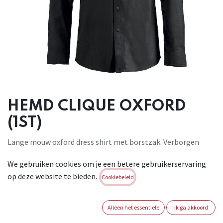
HEMD CLIQUE OXFORD
(1ST)
Lange mouw oxford dress shirt met borstzak. Verborgen
button down. Met
We gebruiken cookies om je een betere gebruikerservaring
een easy care finish. 100% katoen. 130 g/m2. S-4XL
op deze website te bieden.
Cookiebeleid
Brand:
CLIQUE
Login of registreer om verder te
Alleen het essentiële
Ik ga akkoord
gaan